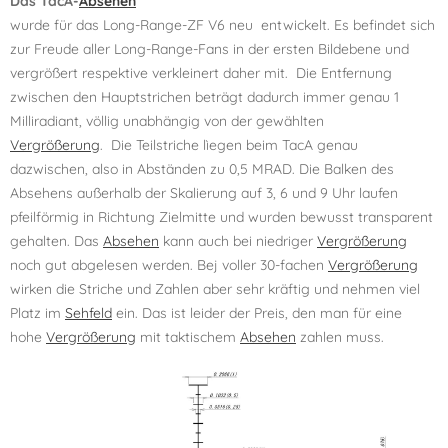
Das TacA-
Absehen
wurde für das Long-Range-ZF V6 neu entwickelt. Es befindet sich
zur Freude aller Long-Range-Fans in der ersten Bildebene und
vergrößert respektive verkleinert daher mit. Die Entfernung
zwischen den Hauptstrichen beträgt dadurch immer genau 1
Milliradiant, völlig unabhängig von der gewählten
Vergrößerung
. Die Teilstriche lìegen beim TacA genau
dazwischen, also in Abständen zu 0,5 MRAD. Die Balken des
Absehens außerhalb der Skalierung auf 3, 6 und 9 Uhr laufen
pfeilförmig in Richtung Zielmitte und wurden bewusst transparent
gehalten. Das
Absehen
kann auch bei niedriger
Vergrößerung
noch gut abgelesen werden. Bej voller 30-fachen
Vergrößerung
wirken die Striche und Zahlen aber sehr kräftig und nehmen viel
Platz im
Sehfeld
ein. Das ist leider der Preis, den man für eine
hohe
Vergrößerung
mit taktischem
Absehen
zahlen muss.