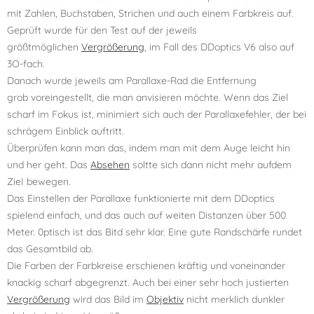
mit Zahlen, Buchstaben, Strichen und auch einem Farbkreis auf.
Geprüft wurde für den Test auf der jeweils
größtmöglichen
Vergrößerung
, im Fall des DDoptics V6 also auf
3O-fach.
Danach wurde jeweils am Parallaxe-Rad die Entfernung
grob voreingestellt, die man anvisieren möchte. Wenn das Ziel
scharf im Fokus ist, minimiert sich auch der Parallaxefehler, der bei
schrägem Einblick auftritt.
Überprüfen kann man das, indem man mit dem Auge leicht hin
und her geht. Das
Absehen
soltte sich dann nicht mehr aufdem
ZieI bewegen.
Das Einstellen der Parallaxe funktionierte mit dem DDoptics
spielend einfach, und das auch auf weiten Distanzen über 500
Meter. 0ptisch ist das Bitd sehr klar. Eine gute Randschärfe rundet
das Gesamtbild ab.
Die Farben der Farbkreise erschienen kräftig und voneinander
knackig scharf abgegrenzt. Auch bei einer sehr hoch justierten
Vergrößerung
wird das Bild im
Objektiv
nicht merklich dunkler