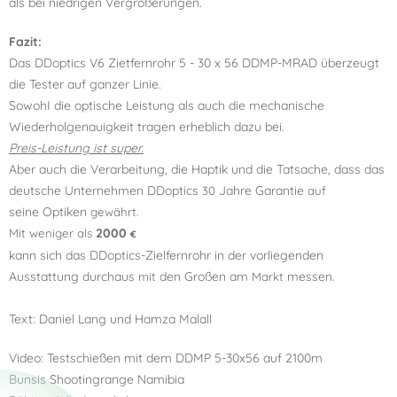
als bei niedrigen Vergrößerungen.
Fazit:
Das DDoptics V6 Zietfernrohr 5 - 30 x 56 DDMP-MRAD überzeugt
die Tester auf ganzer Linie.
SowohI die optische Leistung als auch die mechanische
Wiederholgenauigkeit tragen erheblich dazu bei.
Preis-Leistung ist super.
Aber auch die Verarbeitung, die Haptik und die Tatsache, dass das
deutsche Unternehmen
DDoptics
Jahre Garantie
30
auf
seine
Optiken
gewährt.
2000
Mit weniger als
€
kann sich das DDoptics-Zielfernrohr in
der vorliegenden
Ausstattung durchaus
den Großen am
messen.
mit
Markt
Text: Daniel Lang und Hamza Malall
Video: Testschießen mit dem DDMP 5-30x56 auf 2100m
Bunsis Shootingrange Namibia