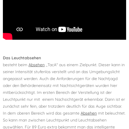
Das Leuchtabsehen
besteht beim
Absehen
,,TacA" aus einem Zielpunkt. Dieser kann in
seiner Intensität stufenlos verstellt und an das Umgebungslicht
angepasst werden. Auch die Anforderungen für die Nachtjagd
oder den Behördeneinsatz mit Nachtsichtgeräten wurden hier
mitberücksichtigt. Im ersten Bereich der Verstellung ist der
Leuchtpunkt nur mit einem Nachsichtgerät erkennbar. Dann ist er
zunächst sehr fein, aber trotzdem deutlich für das Auge sichtbar.
In dem oberen Bereich wird das gesamte
Absehen
mit beleuchtet.
So kann man zwischen Leuchtpunkt und Leuchtabsehen
auswählen. Für 89 Euro extra bekommt man das intelligente