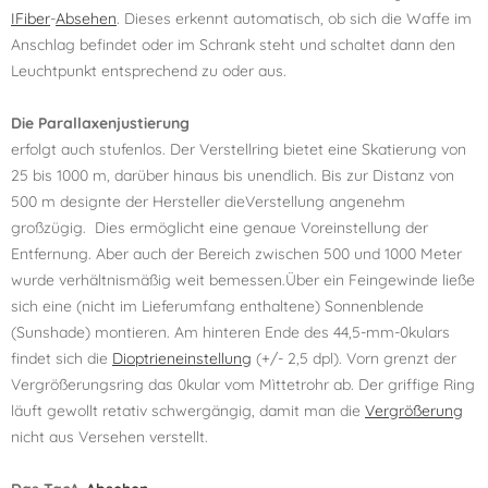
IFiber
-
Absehen
. Dieses erkennt automatisch, ob sich die Waffe im
Anschlag befindet oder im Schrank steht und schaltet dann den
Leuchtpunkt entsprechend zu oder aus.
Die Parallaxenjustierung
erfolgt auch stufenlos. Der Verstellring bietet eine Skatierung von
25 bis 1000 m, darüber hinaus bis unendlich. Bis zur Distanz von
500 m designte der Hersteller dieVerstellung angenehm
großzügig. Dies ermöglicht eine genaue Voreinstellung der
Entfernung. Aber auch der Bereich zwischen 500 und 1000 Meter
wurde verhältnismäßig weit bemessen.Über ein Feingewinde ließe
sich eine (nicht im Lieferumfang enthaltene) Sonnenblende
(Sunshade) montieren. Am hinteren Ende des 44,5-mm-0kulars
findet sich die
Dioptrieneinstellung
(+/- 2,5 dpl). Vorn grenzt der
Vergrößerungsring das 0kular vom Mìttetrohr ab. Der griffige Ring
läuft gewollt retativ schwergängig, damit man die
Vergrößerung
nicht aus Versehen verstellt.