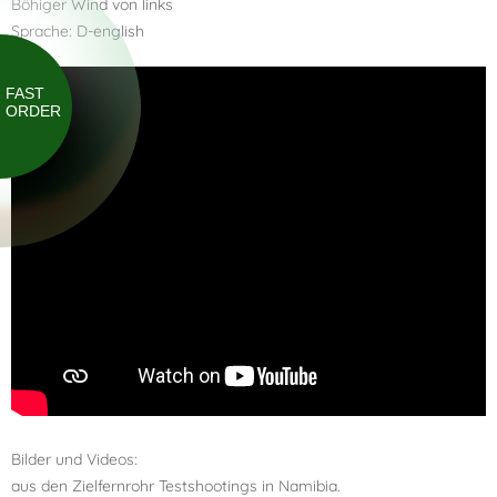
Böhiger Wind von links
Sprache: D-english
FAST
ORDER
Bilder und Videos:
aus den Zielfernrohr Testshootings in Namibia.