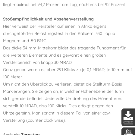
liegt maximal bei 94,7 Prozent am Tag, nächtens bei 92 Prozent.
Stoßempfindlichkeit und Absehenverstellung
Hier verweist der Hersteller auf einen in Afrika eigens
durchgeführten Belastungstest in den Kalibern .330 Lapua
Magnum und .50 BMG.
Das dicke 34-mm-Mittelrohr bildet das tragende Fundament für
alle weiteren Elemente und es gewährt einen großen
Verstellbereich von knapp 30 MRAD.
Ganz genau waren es aber 291 Klicks zu je 0,1 MRAD, je 10 mm auf
100 Meter.
Um nicht den Überblick zu verlieren, bietet die Stellturm-Basis
Markierungen. Sie zeigen an, in welcher Höhenebene der Turm
sich gerade befindet. Jede volle Umdrehung des Höhenturms
verstellt 10 MRAD, also 100 Klicks. Dies erfolgt gegen den
Uhrzeigersìnn. Man spricht in diesem Fall von einer ccw-
Verstellung (counter clock wise).
DDopti
Auch ein
Zerostop