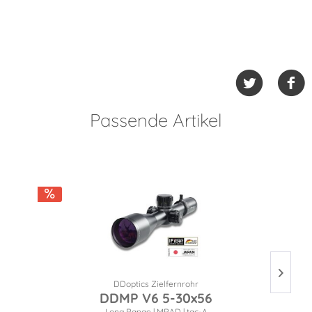
Passende Artikel
DDoptics Zielfernrohr
DDMP V6 5-30x56
Long Range | MRAD | tac-A