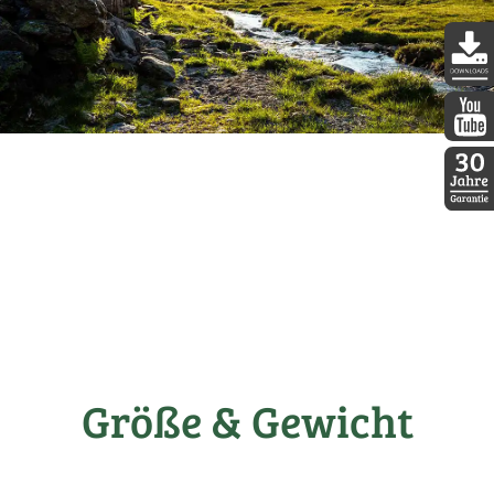
DDopti
DDopti
30 Jah
Größe & Gewicht