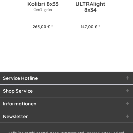
Kolibri 8x33
ULTRAlight
ULT
8x34
Gen3 | grün
265,00 € *
147,00 € *
19
Service Hotline
Shop Service
Informationen
Newsletter
* Alle Preise inkl. gesetzl. Mehrwertsteuer zzgl.
Versandkosten
und ggf.