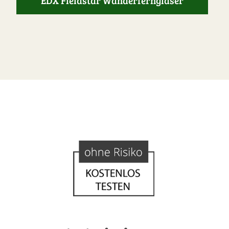
EDX Fieldstar Wanderferngläser