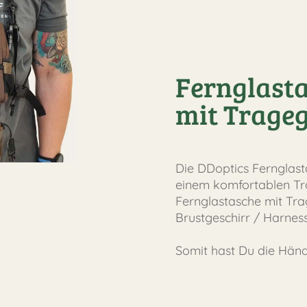
Fernglast
mit Trage
Die DDoptics Fernglas
einem komfortablen T
Fernglastasche mit Tr
Brustgeschirr / Harness
Somit hast Du die Händ