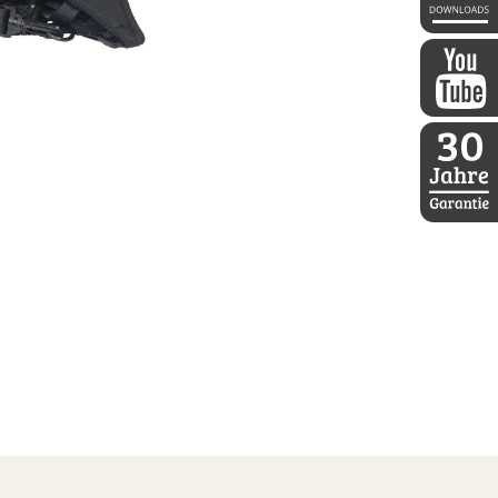
DDoptics 
DDoptics a
30 Jahre D