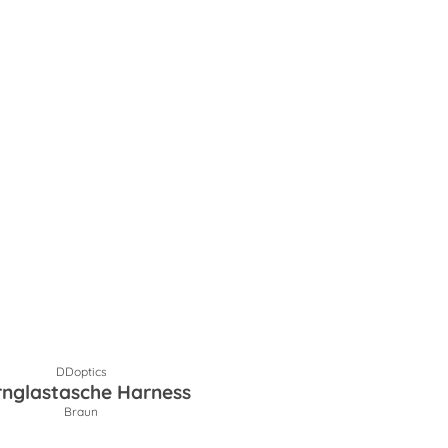
DDoptics
rnglastasche Harness
Braun