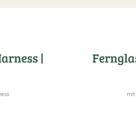
arness |
Ferngla
ness
mit