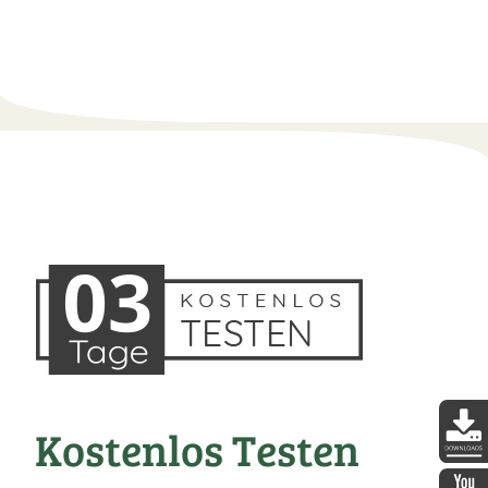
Kostenlos Testen
DDopti