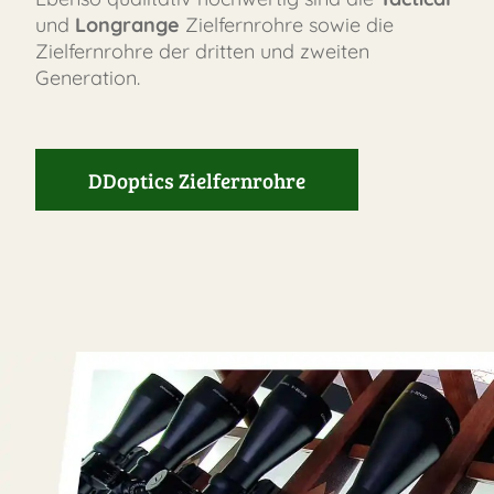
und
Longrange
Zielfernrohre sowie die
Zielfernrohre der dritten und zweiten
Generation.
DDoptics Zielfernrohre