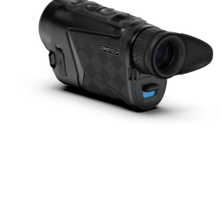
Bauweise, geringes Gewicht und hohe Mobilität.
Diese Wärmebildgeräte sind ideal für Anwender,
die moderne Technik in einem besonders
handlichen Format suchen.
ThermTec Wärmebildgeräte
Ergänzt wird das Sortiment durch
Wärmebildhandgeräte von ThermTec. Diese
bieten moderne Technologie, hohe
Verarbeitungsqualität und ein starkes Preis-
Leistungs-Verhältnis.
Das passende Wärmebildgerät
finden