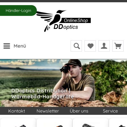
Händler-Login
Menü
DDoptics Distribution |
Wärmebild-Handgeräte
Kontakt
Newsletter
Über uns
Service