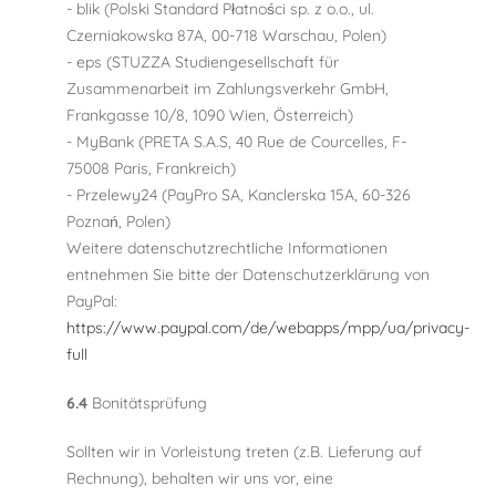
- blik (Polski Standard Płatności sp. z o.o., ul.
Czerniakowska 87A, 00-718 Warschau, Polen)
- eps (STUZZA Studiengesellschaft für
Zusammenarbeit im Zahlungsverkehr GmbH,
Frankgasse 10/8, 1090 Wien, Österreich)
- MyBank (PRETA S.A.S, 40 Rue de Courcelles, F-
75008 Paris, Frankreich)
- Przelewy24 (PayPro SA, Kanclerska 15A, 60-326
Poznań, Polen)
Weitere datenschutzrechtliche Informationen
entnehmen Sie bitte der Datenschutzerklärung von
PayPal:
https://www.paypal.com/de/webapps/mpp/ua/privacy-
full
6.4
Bonitätsprüfung
Sollten wir in Vorleistung treten (z.B. Lieferung auf
Rechnung), behalten wir uns vor, eine