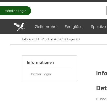
Händler-Login
Zielfernrohre
Ferngläser
Spektive
Info zum EU-Produktsicherheitsgesetz
Informationen
Inf
Händler-Login
Det
DDopti