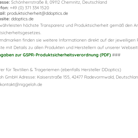
esse:
Schönherrstraße 8, 09112 Chemnitz, Deutschland
efon:
+49 (0) 371 334 1520
il:
produktsicherheit@ddoptics.de
site:
ddoptics.de
währleisten höchste Transparenz und Produktsicherheit gemäß den A
tsicherheitsgesetzes.
mdmarken finden sie weitere Informationen direkt auf der jeweiligen 
ste mit Details zu allen Produkten und Herstellern auf unserer Webseite
gaben zur GSPR-Produktsicherheitsverordnung (PDF)
###
rer für Textilien & Trageriemen (ebenfalls Hersteller DDoptics)
oh GmbH Adresse: Kaiserstraße 155, 42477 Radevormwald, Deutschland
: kontakt@niggeloh.de