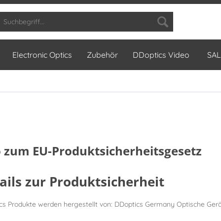
Electronic Optics
Zubehör
DDoptics Video
SAL
o zum EU-Produktsicherheitsgesetz
ails zur Produktsicherheit
cs Produkte werden hergestellt von: DDoptics Germany Optische Ge