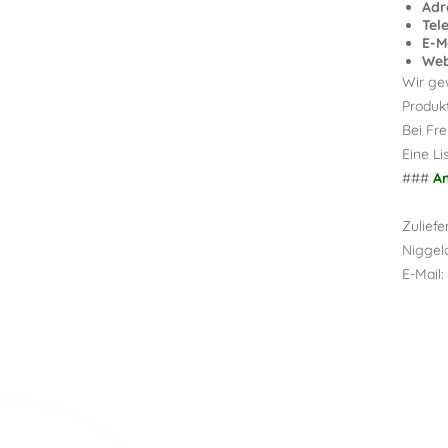
Adr
Tel
E-Ma
Web
Wir ge
Produk
Bei Fre
Eine Li
###
An
Zuliefe
Niggel
E-Mail