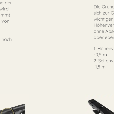
ng der
Die Grund
wird
sich zur 
lemmt
wichtigen 
t von
Höhenvers
ohne Abse
aber eben
d nach
1. Höhenv
-0,5 m
2. Seiten
-1,5 m