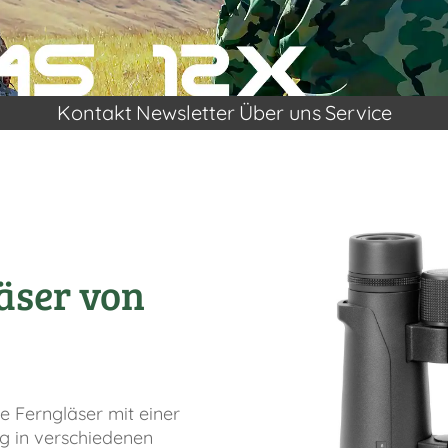
Kontakt
Newsletter
Über uns
Service
äser von
e Ferngläser mit einer
g in verschiedenen