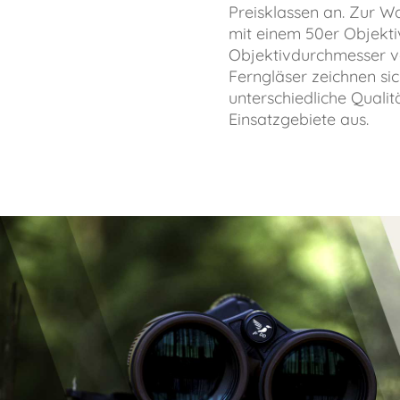
Preisklassen an. Zur W
mit einem 50er Objekt
Objektivdurchmesser v
Ferngläser zeichnen si
unterschiedliche Quali
Einsatzgebiete aus.