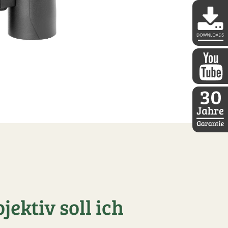
DDoptics 
DDoptics a
30 Jahre D
ektiv soll ich