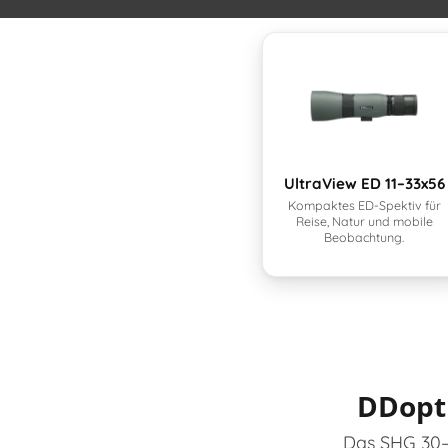
UltraView ED 11–33x56
Kompaktes ED-Spektiv für
Reise, Natur und mobile
Beobachtung.
DDopti
Das SHG 30–