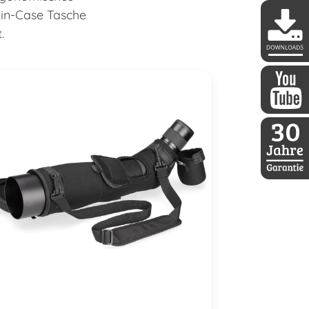
-in-Case Tasche
.
DDoptics 
DDoptics a
30 Jahre D