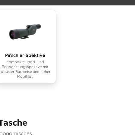
Pirschler Spektive
Kompakte Jagd- und
Beobachtungsspektive mit
robuster Bauweise und hoher
Mobilität.
 Tasche
rgonomisches