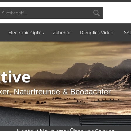
Electronic Optics
Zubehör
DDoptics Video
SA
tive
cker, Naturfreunde & Beobachter