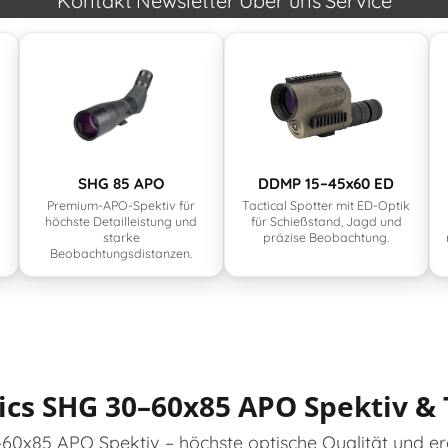
Kontakt
Newsletter
Über uns
Service
SHG 85 APO
DDMP 15–45x60 ED
Premium-APO-Spektiv für
Tactical Spotter mit ED-Optik
höchste Detailleistung und
für Schießstand, Jagd und
starke
präzise Beobachtung.
Beobachtungsdistanzen.
cs SHG 30–60x85 APO Spektiv &
60x85 APO Spektiv – höchste optische Qualität und e