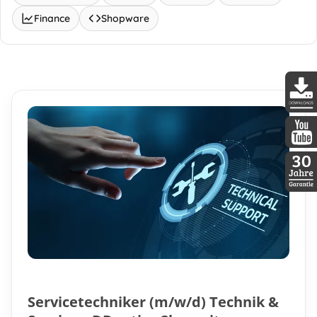
Finance
Shopware
DDopti
DDopti
30 Jah
Servicetechniker (m/w/d) Technik &