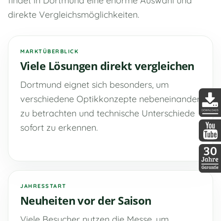
findet in Dortmund eine enorme Auswahl und
direkte Vergleichsmöglichkeiten.
MARKTÜBERBLICK
Viele Lösungen direkt vergleichen
Dortmund eignet sich besonders, um
verschiedene Optikkonzepte nebeneinander
zu betrachten und technische Unterschiede
DDopti
sofort zu erkennen.
DDopti
30 Jah
JAHRESSTART
Neuheiten vor der Saison
Viele Besucher nutzen die Messe, um