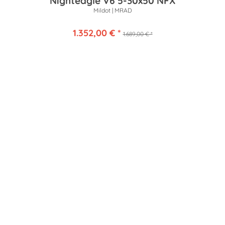
Nighteagle V6 5-30x50 NFX
Mildot | MRAD
1.352,00 € *
1.689,00 € *