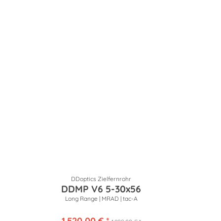
DDoptics Zielfernrohr
DDMP V6 5-30x56
Long Range | MRAD | tac-A
1.520,00 € *