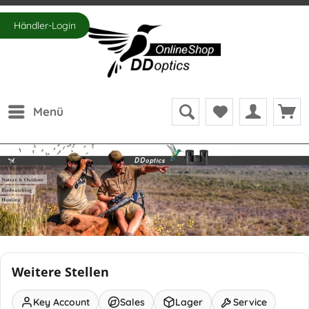
Händler-Login
Menü
Weitere Stellen
Key Account
Sales
Lager
Service