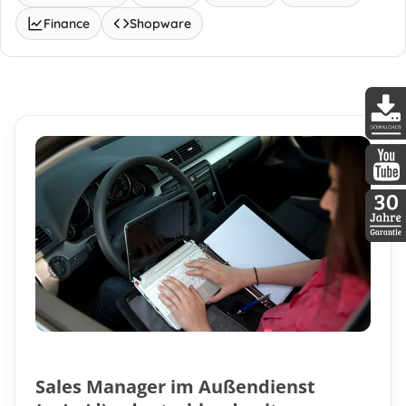
Finance
Shopware
DDopti
DDopti
30 Jah
Sales Manager im Außendienst