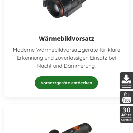
Wärmebildvorsatz
Moderne Wärmebildvorsatzgeräte für klare
Erkennung und zuverlässigen Einsatz bei
Nacht und Dämmerung.
Vorsatzgeräte entdecken
DDopti
DDopti
30 Jah