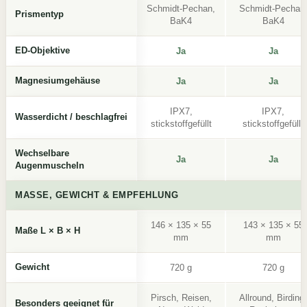
Schmidt-Pechan,
Schmidt-Pechan
Prismentyp
BaK4
BaK4
ED-Objektive
Ja
Ja
Magnesiumgehäuse
Ja
Ja
IPX7,
IPX7,
Wasserdicht / beschlagfrei
stickstoffgefüllt
stickstoffgefüllt
Wechselbare
Ja
Ja
Augenmuscheln
MASSE, GEWICHT & EMPFEHLUNG
146 × 135 × 55
143 × 135 × 55
Maße L × B × H
mm
mm
Gewicht
720 g
720 g
Pirsch, Reisen,
Allround, Birding,
Besonders geeignet für