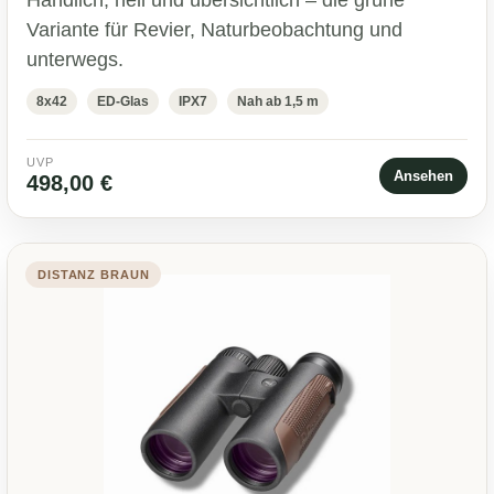
Variante für Revier, Naturbeobachtung und
unterwegs.
8x42
ED-Glas
IPX7
Nah ab 1,5 m
UVP
Ansehen
498,00 €
DISTANZ BRAUN