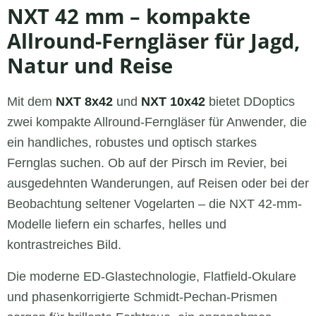
NXT 42 mm – kompakte
Kompakt. Robust. Für Jagd, Natur und
Allround-Ferngläser für Jagd,
Reise.
Natur und Reise
Mit dem
NXT 8x42
und
NXT 10x42
bietet DDoptics
zwei kompakte Allround-Ferngläser für Anwender, die
ein handliches, robustes und optisch starkes
Fernglas suchen. Ob auf der Pirsch im Revier, bei
ausgedehnten Wanderungen, auf Reisen oder bei der
Beobachtung seltener Vogelarten – die NXT 42-mm-
Modelle liefern ein scharfes, helles und
kontrastreiches Bild.
Die moderne ED-Glastechnologie, Flatfield-Okulare
und phasenkorrigierte Schmidt-Pechan-Prismen