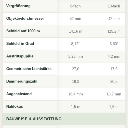
Vergrößerung
8-fach
10-fach
Objektivdurchmesser
42 mm
42 mm
Sehfeld auf 1000 m
141,6 m
115,2 m
Sehfeld in Grad
8,12°
6,60°
Austrittspupille
5,25 mm
4,2 mm
Geometrische Lichtstärke
27,6
17,6
Dämmerungszahl
18,3
20,5
Augenabstand
18,4 mm
16,7 mm
Nahfokus
1,5 m
1,5 m
BAUWEISE & AUSSTATTUNG