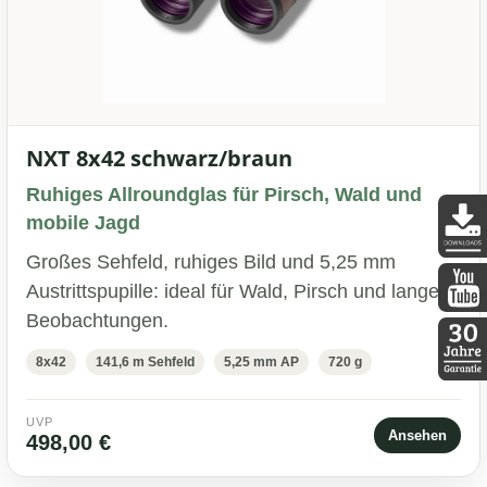
NXT 8x42 schwarz/braun
Ruhiges Allroundglas für Pirsch, Wald und
mobile Jagd
Großes Sehfeld, ruhiges Bild und 5,25 mm
DDopti
Austrittspupille: ideal für Wald, Pirsch und lange
Beobachtungen.
DDopti
8x42
141,6 m Sehfeld
5,25 mm AP
720 g
30 Jah
UVP
Ansehen
498,00 €