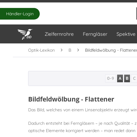
Händler-Login
Zielfernrohre
Ferngläser
Spektive
Optik-Lexikon
B
Bildfeldwölbung - Flattene
0-9
A
B
C
Bildfeldwölbung - Flattener
Das Bild, welches von einem Linsenobjektiv erzeugt wir
Dadurch entsteht bei Ferngläsern – je nach Qualität 
optische Elemente korrigiert werden – man redet dann