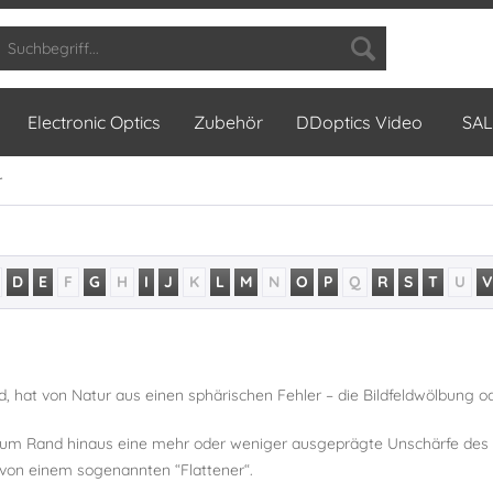
Electronic Optics
Zubehör
DDoptics Video
SAL
r
D
E
F
G
H
I
J
K
L
M
N
O
P
Q
R
S
T
U
V
d, hat von Natur aus einen sphärischen Fehler – die Bildfeldwölbung od
– zum Rand hinaus eine mehr oder weniger ausgeprägte Unschärfe des 
 von einem sogenannten “Flattener“.