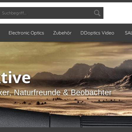
Electronic Optics
Zubehör
DDoptics Video
SA
tive
cker, Naturfreunde & Beobachter