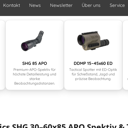
Kontakt
News
Newsletter
Über uns
Service
SHG 85 APO
DDMP 15–45x60 ED
Premium-APO-Spektiv für
Tactical Spotter mit ED-Optik
höchste Detailleistung und
für Schießstand, Jagd und
starke
präzise Beobachtung.
Beobachtungsdistanzen.
cs SHG 30–60x85 APO Spektiv &