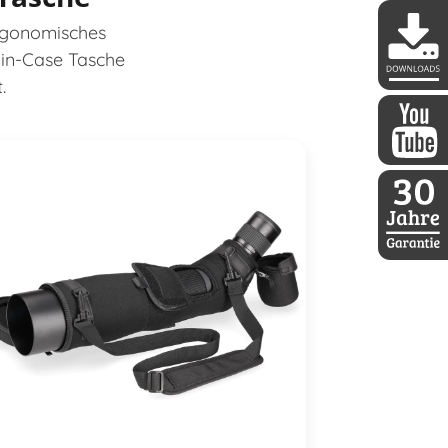
rgonomisches
-in-Case Tasche
.
DDoptics 
DDoptics a
30 Jahre D