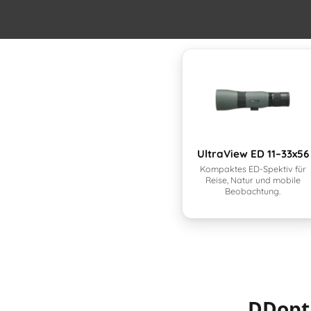
UltraView ED 11–33x56
Kompaktes ED-Spektiv für
Reise, Natur und mobile
Beobachtung.
DDopti