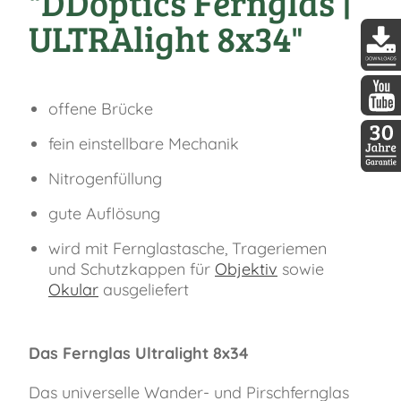
"DDoptics Fernglas |
ULTRAlight 8x34"
DDopti
offene Brücke
DDopti
fein einstellbare Mechanik
Nitrogenfüllung
30 Jah
gute Auflösung
wird mit Fernglastasche, Trageriemen
und Schutzkappen für
Objektiv
sowie
Okular
ausgeliefert
Das Fernglas Ultralight 8x34
Das universelle Wander- und Pirschfernglas