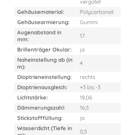
vergütet
Gehäusematerial:
Polycarbonat
Gehäusearmierung:
Gummi
FAST
ORDER
Augenabstand in
17
mm:
Brillenträger Okular:
ja
Naheinstellung ab (in
4
m):
Dioptrieneinstellung:
rechts
Dioptrienausgleich:
+3 bis -3
Lichtstärke:
18,06
Dämmerungszahl:
16,5
Stickstofffüllung:
ja
Wasserdicht (Tiefe in
0,5