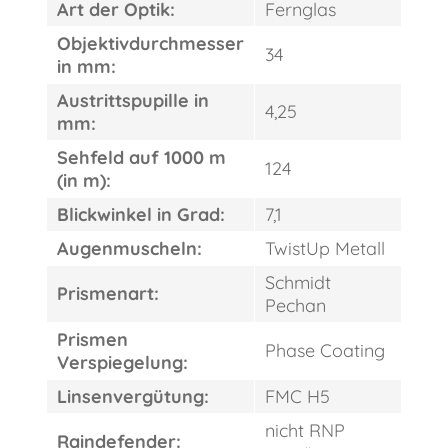
Art der Optik:
Fernglas
Objektivdurchmesser
34
in mm:
Austrittspupille in
4,25
mm:
Sehfeld auf 1000 m
124
(in m):
Blickwinkel in Grad:
7,1
Augenmuscheln:
TwistUp Metall
Schmidt
Prismenart:
Pechan
Prismen
Phase Coating
Verspiegelung:
Linsenvergütung:
FMC H5
nicht RNP
Raindefender: