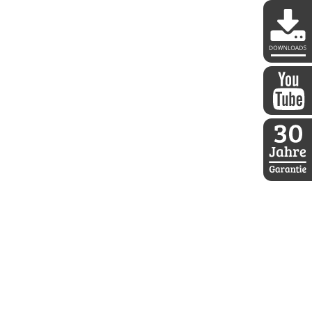
DDoptics 
DDoptics a
30 Jahre D