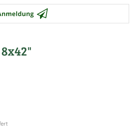
 8x42"
ert