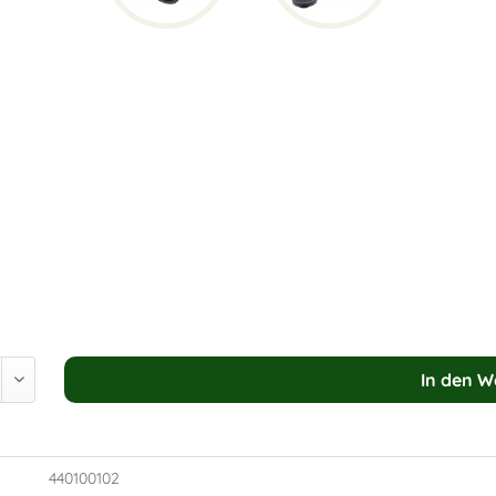
In den
W
440100102