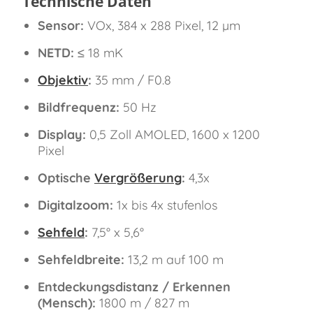
Technische Daten
Sensor:
VOx, 384 x 288 Pixel, 12 µm
NETD:
≤ 18 mK
Objektiv
:
35 mm / F0.8
Bildfrequenz:
50 Hz
Display:
0,5 Zoll AMOLED, 1600 x 1200
Pixel
Optische
Vergrößerung
:
4,3x
Digitalzoom:
1x bis 4x stufenlos
Sehfeld
:
7,5° x 5,6°
Sehfeldbreite:
13,2 m auf 100 m
Entdeckungsdistanz / Erkennen
(Mensch):
1800 m / 827 m