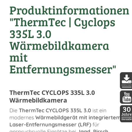
Produktinformationen
"ThermTec | Cyclops
335L 3.0
Wärmebildkamera
mit
Entfernungsmesser"
ThermTec CYCLOPS 335L 3.0
DDopt
Wärmebildkamera
DDopti
Die
ThermTec CYCLOPS 335L 3.0
ist ein
modernes
Wärmebildgerät mit integriertem
Laser-Entfernungsmesser (LRF)
für
30 Jah
anspruchsvolle Einsätze bei
Jagd, Pirsch,