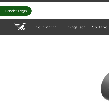
Händler-Login
Zielfernrohre
Ferngläser
Spektive