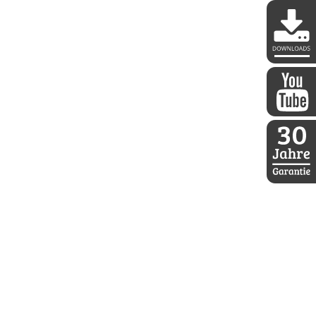
DDoptics 
DDoptics a
30 Jahre D