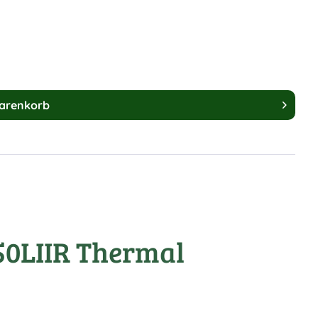
arenkorb
50LIIR Thermal