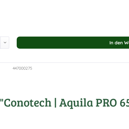
In den
W
447000275
"Conotech | Aquila PRO 6