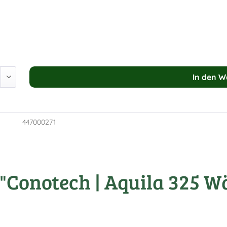
In den
W
447000271
"Conotech | Aquila 325 