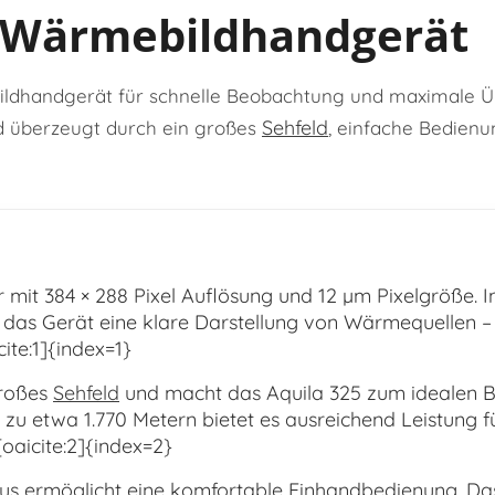
5 Wärmebildhandgerät
ildhandgerät für schnelle Beobachtung und maximale Üb
Sehfeld
und überzeugt durch ein großes
, einfache Bedien
 mit 384 × 288 Pixel Auflösung und 12 µm Pixelgröße. 
 das Gerät eine klare Darstellung von Wärmequellen –
ite:1]{index=1}
großes
Sehfeld
und macht das Aquila 325 zum idealen Beg
s zu etwa 1.770 Metern bietet es ausreichend Leistung
[oaicite:2]{index=2}
 ermöglicht eine komfortable Einhandbedienung. Das G