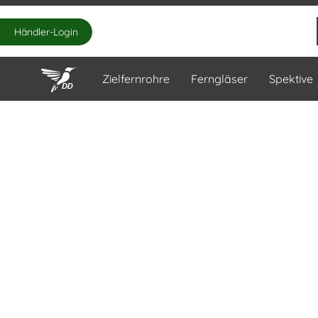
Händler-Login
Zielfernrohre
Ferngläser
Spektive