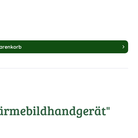
arenkorb
Wärmebildhandgerät"