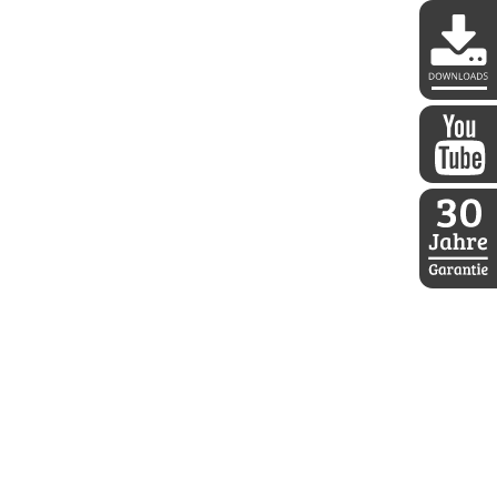
DDoptics 
DDoptics a
30 Jahre D