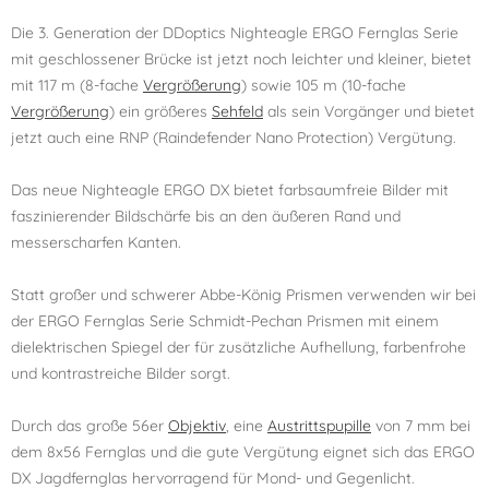
Die 3. Generation der DDoptics Nighteagle ERGO Fernglas Serie
mit geschlossener Brücke ist jetzt noch leichter und kleiner, bietet
mit 117 m (8-fache
Vergrößerung
) sowie 105 m (10-fache
Vergrößerung
) ein größeres
Sehfeld
als sein Vorgänger und bietet
jetzt auch eine RNP (Raindefender Nano Protection) Vergütung.
Das neue Nighteagle ERGO DX bietet farbsaumfreie Bilder mit
faszinierender Bildschärfe bis an den äußeren Rand und
messerscharfen Kanten.
Statt großer und schwerer Abbe-König Prismen verwenden wir bei
der ERGO Fernglas Serie Schmidt-Pechan Prismen mit einem
dielektrischen Spiegel der für zusätzliche Aufhellung, farbenfrohe
und kontrastreiche Bilder sorgt.
Durch das große 56er
Objektiv
, eine
Austrittspupille
von 7 mm bei
dem 8x56 Fernglas und die gute Vergütung eignet sich das ERGO
DX Jagdfernglas hervorragend für Mond- und Gegenlicht.