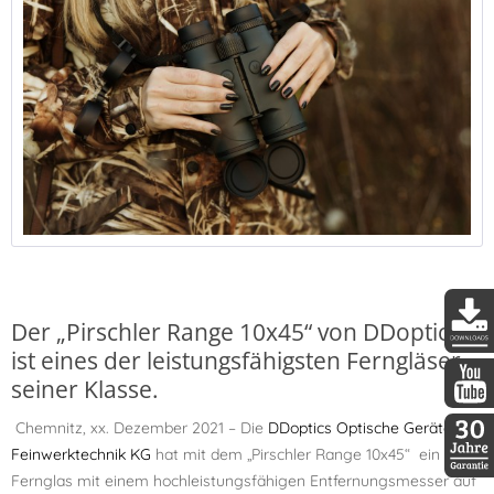
Der „Pirschler Range 10x45“ von DDoptics
ist eines der leistungsfähigsten Ferngläser
DDopti
seiner Klasse.
DDopti
Chemnitz, xx. Dezember 2021 – Die
DDoptics Optische Geräte &
Feinwerktechnik KG
hat mit dem „Pirschler Range 10x45“ ein
Fernglas mit einem hochleistungsfähigen Entfernungsmesser auf
30 Jah