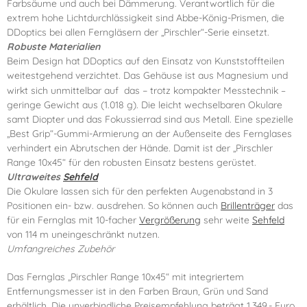
Farbsäume und auch bei Dämmerung. Verantwortlich für die
extrem hohe Lichtdurchlässigkeit sind Abbe-König-Prismen, die
DDoptics bei allen Ferngläsern der „Pirschler“-Serie einsetzt.
Robuste Materialien
Beim Design hat DDoptics auf den Einsatz von Kunststoffteilen
weitestgehend verzichtet. Das Gehäuse ist aus Magnesium und
–
wirkt sich unmittelbar auf das
trotz kompakter Messtechnik –
geringe Gewicht aus (1.018 g). Die leicht wechselbaren Okulare
samt Diopter und das Fokussierrad sind aus Metall. Eine spezielle
„Best Grip“-Gummi-Armierung an der Außenseite des Fernglases
verhindert ein Abrutschen der Hände. Damit ist der „Pirschler
Range 10x45“ für den robusten Einsatz bestens gerüstet.
Ultraweites
Sehfeld
Die Okulare lassen sich für den perfekten Augenabstand in 3
Positionen ein- bzw. ausdrehen. So können auch
Brillenträger
das
für ein Fernglas mit 10-facher
Vergrößerung
sehr weite
Sehfeld
von 114 m uneingeschränkt nutzen.
Umfangreiches Zubehör
Das Fernglas „Pirschler Range 10x45“ mit integriertem
Entfernungsmesser ist in den Farben Braun, Grün und Sand
erhältlich. Die unverbindliche Preisempfehlung beträgt 1.349.- Euro