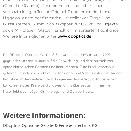
(Garantie 30 Jahre). Darin enthalten sind neben einer
strapazierfähigen Tasche Original-Trageriemen der Marke
Niggeloh, einem der führenden Hersteller von Trage- und
Gurtsystemen, Gummi-Schutzkappen für
Okular
und
Objektiv
sowie Mikrofaser-Putztuch. Erhältlich im sortierten Fachhandel.
Weitere Informationen unter
www.ddoptics.de
Die DDoptics Optische Geräte & Feinwerktechnik KG
, im Jahr 2007
gegründet, ist spezialisiert auf die Entwicklung und den Vertrieb von
optoelektronischen Geräten und Instrumenten. Zum Produktportfolio
gehören Ferngläser, Spektive, Zielfernrohre und Nachtsichtgeräte für den
Profi-Einsatz. Innovative Entwicklungen und höchste Qualität bei einem
konkurrenzlosen Preis-Leistungsverhältnis überzeugen immer mehr
Naturliebhaber, Jäger, Ornithologen und Outdoorfreaks.
Weitere Informationen:
DDoptics Optische Geräte & Feinwerktechnik KG