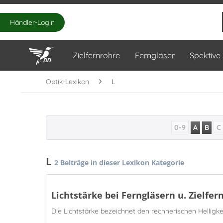
Händler-Login
Zielfernrohre
Ferngläser
Spektive
Optik-Lexikon
L
0-9
A
B
C
L
2 Beiträge in dieser Lexikon Kategorie
Lichtstärke bei Ferngläsern u. Zielfe
Die Lichtstärke bezeichnet den rechnerischen Helligke