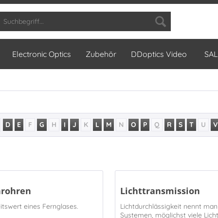
Electronic Optics
Zubehör
DDoptics Video
SAL
D
E
F
G
H
I
J
K
L
M
N
O
P
Q
R
S
T
U
V
rnrohren
Lichttransmission
itswert eines Fernglases.
Lichtdurchlässigkeit nennt man
Systemen, möglichst viele Lich