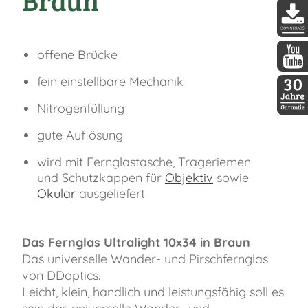
Braun"
DDopti
offene Brücke
DDopti
fein einstellbare Mechanik
Nitrogenfüllung
30 Jah
gute Auflösung
wird mit Fernglastasche, Trageriemen
und Schutzkappen für
Objektiv
sowie
Okular
ausgeliefert
Das Fernglas Ultralight 10x34 in Braun
Das universelle Wander- und Pirschfernglas
von DDoptics.
Leicht, klein, handlich und leistungsfähig soll es