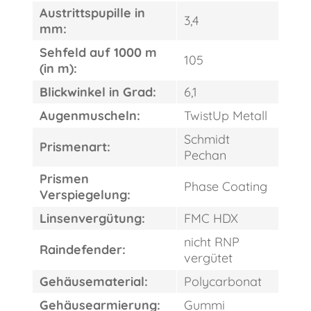
Austrittspupille in
3,4
mm:
Sehfeld auf 1000 m
105
(in m):
Blickwinkel in Grad:
6,1
Augenmuscheln:
TwistUp Metall
Schmidt
Prismenart:
Pechan
Prismen
Phase Coating
Verspiegelung:
Linsenvergütung:
FMC HDX
nicht RNP
Raindefender:
vergütet
Gehäusematerial:
Polycarbonat
FAST
Gehäusearmierung:
Gummi
ORDER