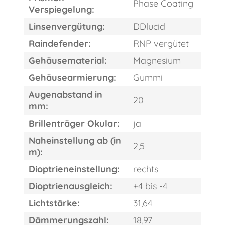
Phase Coating
Verspiegelung:
Linsenvergütung:
DDlucid
Raindefender:
RNP vergütet
Gehäusematerial:
Magnesium
Gehäusearmierung:
Gummi
Augenabstand in
20
mm:
Brillenträger Okular:
ja
Naheinstellung ab (in
2,5
m):
Dioptrieneinstellung:
rechts
Dioptrienausgleich:
+4 bis -4
Lichtstärke:
31,64
Dämmerungszahl:
18,97