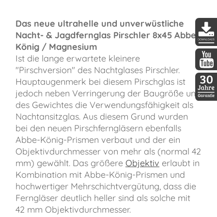
Das neue ultrahelle und unverwüstliche
Nacht- & Jagdfernglas Pirschler 8x45 Abbe-
König / Magnesium
DDopti
Ist die lange erwartete kleinere
"Pirschversion" des Nachtglases Pirschler.
DDopti
Hauptaugenmerk bei diesem Pirschglas ist
jedoch neben Verringerung der Baugröße und
des Gewichtes die Verwendungsfähigkeit als
30 Jah
Nachtansitzglas. Aus diesem Grund wurden
bei den neuen Pirschferngläsern ebenfalls
Abbe-König-Prismen verbaut und der ein
Objektivdurchmesser von mehr als (normal 42
mm) gewählt. Das größere
Objektiv
erlaubt in
Kombination mit Abbe-König-Prismen und
hochwertiger Mehrschichtvergütung, dass die
Ferngläser deutlich heller sind als solche mit
42 mm Objektivdurchmesser.