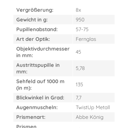
Vergrößerung:
8x
Gewicht in g:
950
Pupillenabstand:
57-75
Art der Optik:
Fernglas
FAST
ORDER
Objektivdurchmesser
45
in mm:
Austrittspupille in
5,78
mm:
Sehfeld auf 1000 m
135
(in m):
Blickwinkel in Grad:
7,7
Augenmuscheln:
TwistUp Metall
Prismenart:
Abbe König
Prismen