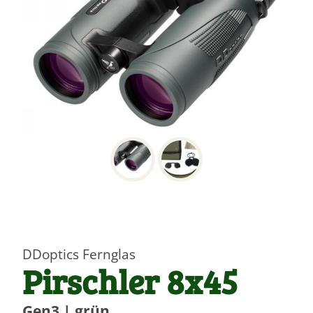
DDoptics Fernglas
Pirschler 8x45
Gen3 | grün