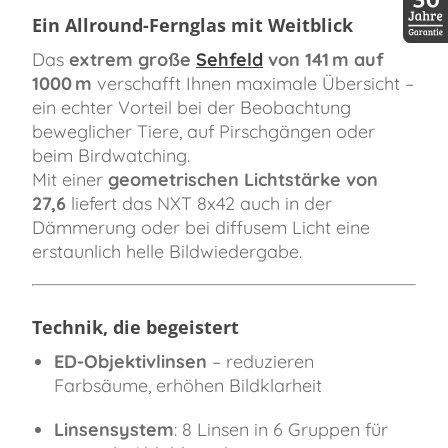
Ein Allround-Fernglas mit Weitblick
30 Jah
Das
extrem große
Sehfeld
von 141 m auf
1000 m
verschafft Ihnen maximale Übersicht –
ein echter Vorteil bei der Beobachtung
beweglicher Tiere, auf Pirschgängen oder
beim Birdwatching.
Mit einer
geometrischen Lichtstärke von
27,6
liefert das NXT 8x42 auch in der
Dämmerung oder bei diffusem Licht eine
erstaunlich helle Bildwiedergabe.
Technik, die begeistert
ED-Objektivlinsen
– reduzieren
Farbsäume, erhöhen Bildklarheit
Linsensystem
: 8 Linsen in 6 Gruppen für