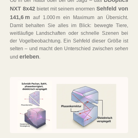
DDoptics
Ob in der Natur oder bei der Jagd – das
NXT 8x42
Sehfeld von
bietet mit seinem enormen
141,6 m
auf 1.000 m ein Maximum an Übersicht.
Damit behalten Sie alles im Blick: bewegte Tiere,
weitläufige Landschaften oder schnelle Szenen bei
der Vogelbeobachtung. Ein Sehfeld dieser Größe ist
selten – und macht den Unterschied zwischen
sehen
erleben
und
.
FAST
ORDER