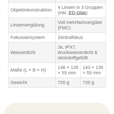
4 Linsen in 3 Gruppen
Objektivkonstruktion
(inkl.
ED-Glas
)
Voll mehrfachvergütet
Linsenvergütung
(FMC)
Fokussiersystem
Zentralfokus
Ja, IPX7,
Wasserdicht
druckwasserdicht &
stickstoffgefüllt
146 × 135
143 × 135
Maße (L × B × H)
× 55 mm
× 55 mm
Gewicht
720 g
720 g