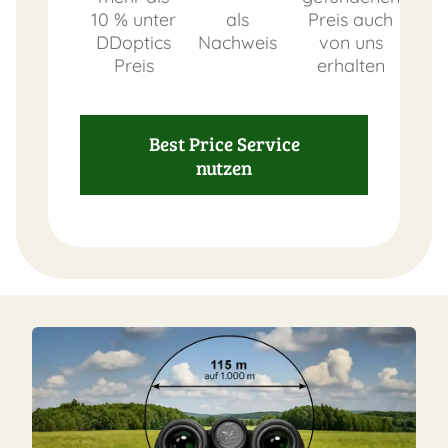
10 % unter
als
Preis auch
DDoptics
Nachweis
von uns
Preis
erhalten
Best Price Service
nutzen