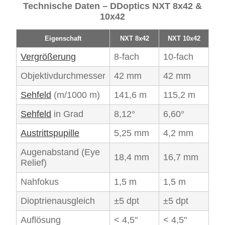
Technische Daten – DDoptics NXT 8x42 &
10x42
Eigenschaft
NXT 8x42
NXT 10x42
Vergrößerung
8-fach
10-fach
Objektivdurchmesser
42 mm
42 mm
Sehfeld
(m/1000 m)
141,6 m
115,2 m
Sehfeld
in Grad
8,12°
6,60°
Austrittspupille
5,25 mm
4,2 mm
Augenabstand (Eye
18,4 mm
16,7 mm
Relief)
Nahfokus
1,5 m
1,5 m
Dioptrienausgleich
±5 dpt
±5 dpt
Auflösung
< 4,5"
< 4,5"