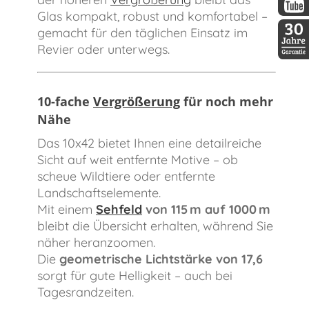
Glas kompakt, robust und komfortabel –
DDopti
gemacht für den täglichen Einsatz im
Revier oder unterwegs.
30 Jah
10-fache
Vergrößerung
für noch mehr
Nähe
Das 10x42 bietet Ihnen eine detailreiche
Sicht auf weit entfernte Motive – ob
scheue Wildtiere oder entfernte
Landschaftselemente.
Mit einem
Sehfeld
von 115 m auf 1000 m
bleibt die Übersicht erhalten, während Sie
näher heranzoomen.
Die
geometrische Lichtstärke von 17,6
sorgt für gute Helligkeit – auch bei
Tagesrandzeiten.