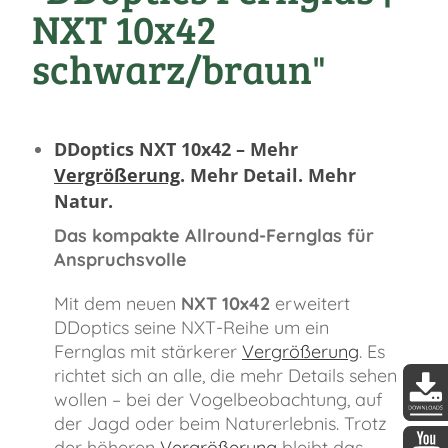
NXT 10x42
schwarz/braun"
DDoptics NXT 10x42 – Mehr
Vergrößerung
. Mehr Detail. Mehr
Natur.
Das kompakte Allround-Fernglas für
Anspruchsvolle
Mit dem neuen
NXT 10x42
erweitert
DDoptics seine NXT-Reihe um ein
Fernglas mit stärkerer
Vergrößerung
. Es
richtet sich an alle, die mehr Details sehen
wollen – bei der Vogelbeobachtung, auf
der Jagd oder beim Naturerlebnis. Trotz
DDopti
der höheren
Vergrößerung
bleibt das