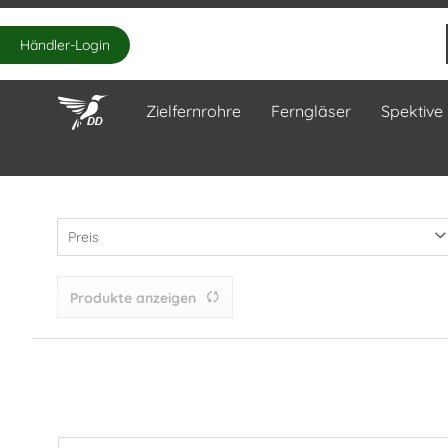
Händler-Login
Zielfernrohre
Ferngläser
Spektive
Preis
Produkte anzeigen
von
4,49 €
bis
185,00 €