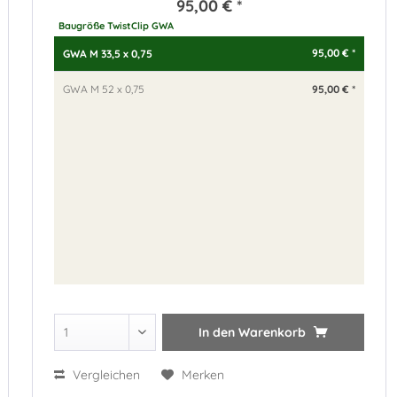
95,00 € *
Baugröße TwistClip GWA
95,00 € *
GWA M 33,5 x 0,75
95,00 € *
GWA M 52 x 0,75
In den
Warenkorb
Vergleichen
Merken