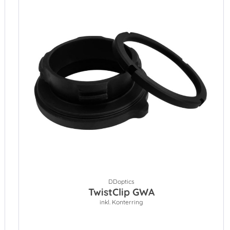
DDoptics
TwistClip GWA
inkl. Konterring