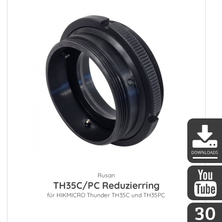
DDoptics 
Rusan
TH35C/PC Reduzierring
für HIKMICRO Thunder TH35C und TH35PC
DDoptics a