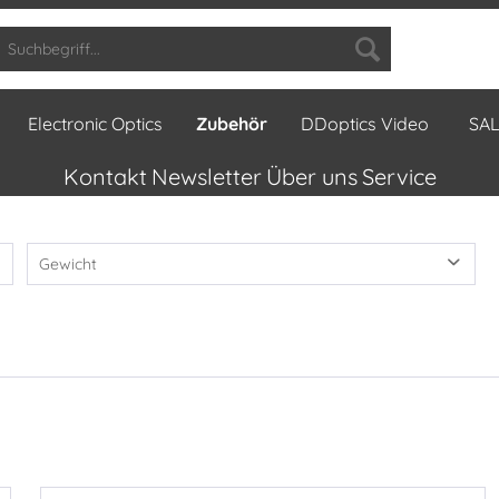
Electronic Optics
Zubehör
DDoptics Video
SA
Kontakt
Newsletter
Über uns
Service
Gewicht
von
0,00 kg
bis
0,05 kg