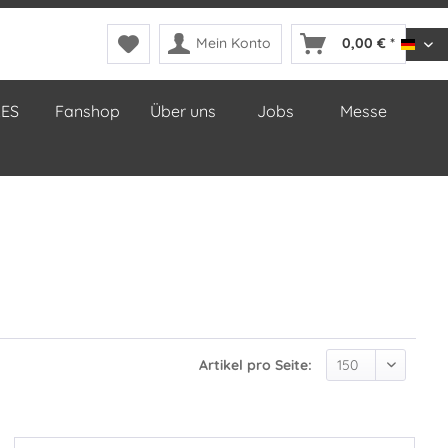
Mein Konto
0,00 € *
DDop
LES
Fanshop
Über uns
Jobs
Messe
Artikel pro Seite: