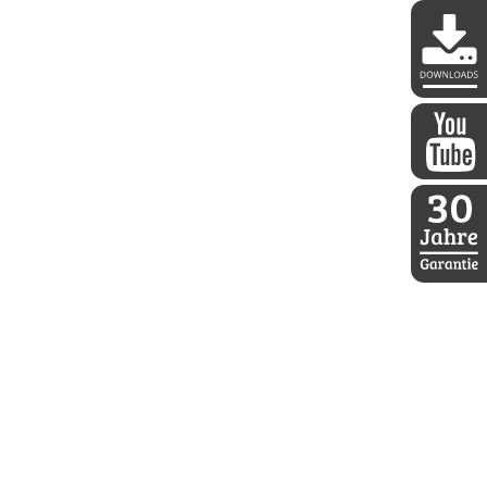
DDoptics 
DDoptics a
30 Jahre D