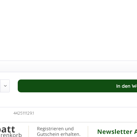
In den
W
442511129.1