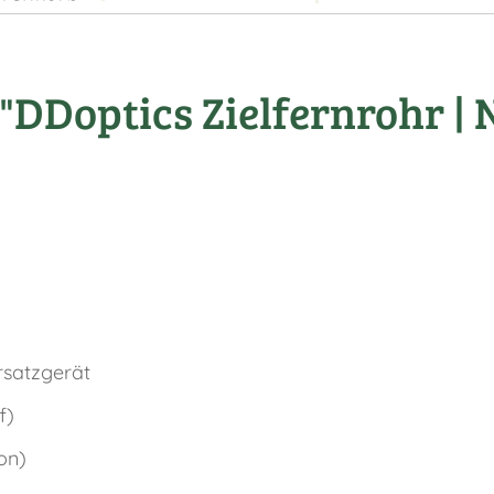
DDoptics Zielfernrohr | 
rsatzgerät
f)
on)