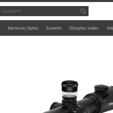
e
Electronic Optics
Zubehör
DDoptics Video
SA