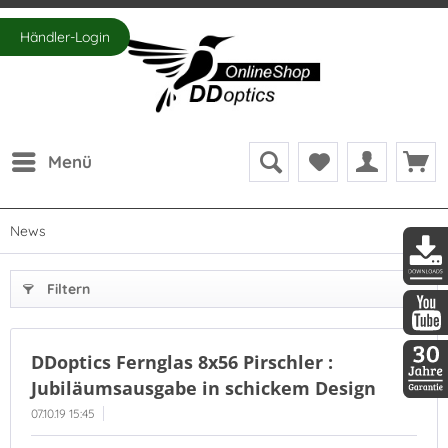
Händler-Login
Menü
News
Filtern
DDopti
DDopti
DDoptics Fernglas 8x56 Pirschler :
Jubiläumsausgabe in schickem Design
30 Jah
07.10.19 15:45