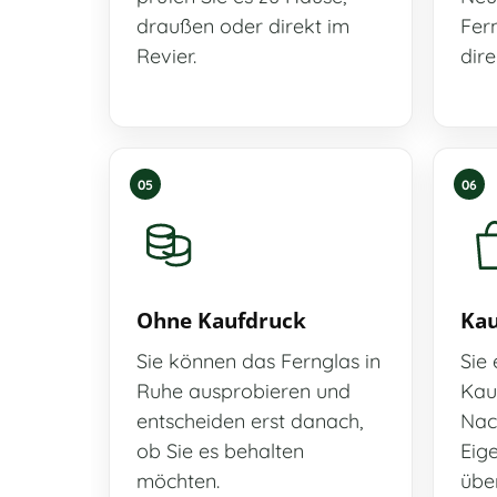
draußen oder direkt im
Fern
Revier.
dir
05
06
Ohne Kaufdruck
Kau
Sie können das Fernglas in
Sie 
Ruhe ausprobieren und
Kau
entscheiden erst danach,
Nac
ob Sie es behalten
Eig
möchten.
über