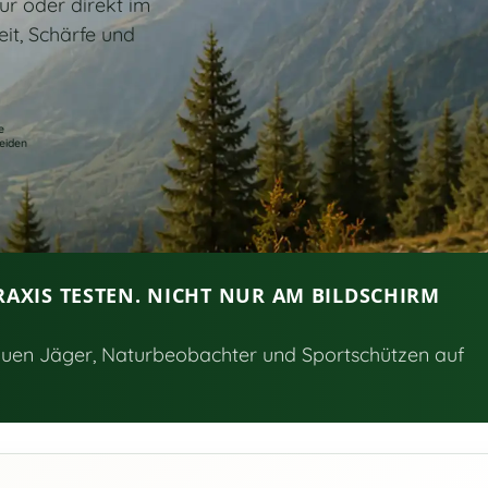
tur oder direkt im
keit, Schärfe und
e
eiden
RAXIS TESTEN. NICHT NUR AM BILDSCHIRM
auen Jäger, Naturbeobachter und Sportschützen auf