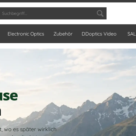
Electronic Optics
Zubehör
DDoptics Video
SAL
use
n
, wo es später wirklich