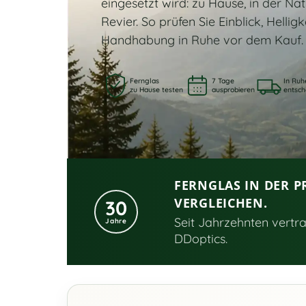
eingesetzt wird: zu Hause, in der Na
Revier. So prüfen Sie Einblick, Hellig
Handhabung in Ruhe vor dem Kauf.
Fernglas
7 Tage
In Ruh
zu Hause testen
ausprobieren
entsch
FERNGLAS IN DER P
VERGLEICHEN.
30
Seit Jahrzehnten vertr
Jahre
DDoptics.