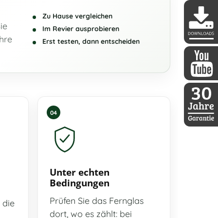
Zu Hause vergleichen
ie
Im Revier ausprobieren
hre
Erst testen, dann entscheiden
DDoptics 
DDoptics a
04
30 Jahre D
Unter echten
Bedingungen
Prüfen Sie das Fernglas
 die
dort, wo es zählt: bei