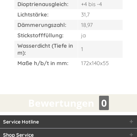
Dioptrienausgleich:
+4 bis -4
Lichtstärke:
31,7
Dämmerungszahl:
18,97
Stickstofffüllung:
ja
Wasserdicht (Tiefe in
1
m):
Maße h/b/t in mm:
172x140x55
Bewertungen
0
Service Hotline
Shop Service