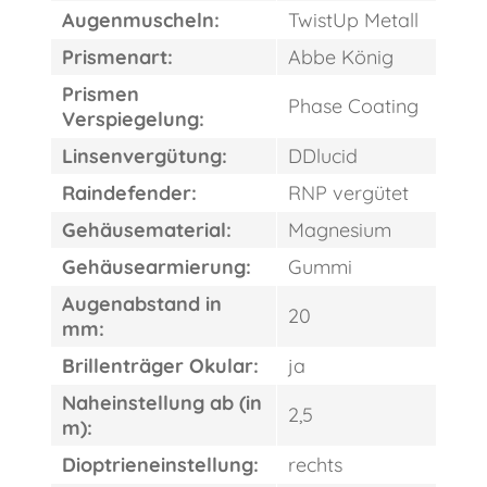
Augenmuscheln:
TwistUp Metall
Prismenart:
Abbe König
Prismen
Phase Coating
Verspiegelung:
Linsenvergütung:
DDlucid
Raindefender:
RNP vergütet
Gehäusematerial:
Magnesium
Gehäusearmierung:
Gummi
Augenabstand in
20
mm:
Brillenträger Okular:
ja
Naheinstellung ab (in
2,5
m):
Dioptrieneinstellung:
rechts