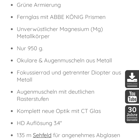
Grüne Armierung
Fernglas mit ABBE KÖNIG Prismen
Unverwüstlicher Magnesium (Mg)
Metallkörper
Nur 950 g.
Okulare & Augenmuscheln aus Metall
Fokussierrad und getrennter Diopter aus
Metall
DDopti
Augenmuscheln mit deutlichen
Rasterstufen
DDopti
Komplett neue Optik mit CT Glas
HD Auflösung 3.4"
30 Jah
135 m
Sehfeld
für angenehmes Abglasen