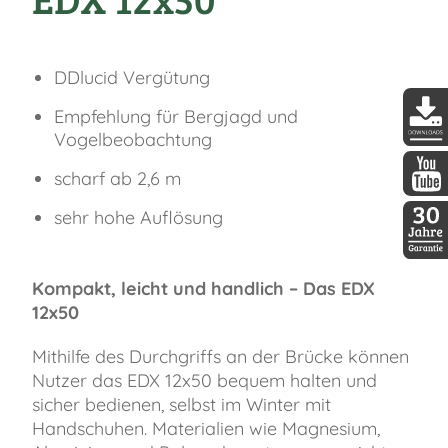
DDlucid Vergütung
Empfehlung für Bergjagd und
Vogelbeobachtung
DDopti
scharf ab 2,6 m
DDopti
sehr hohe Auflösung
30 Jah
Kompakt, leicht und handlich – Das EDX
12x50
Mithilfe des Durchgriffs an der Brücke können
Nutzer das EDX 12x50 bequem halten und
sicher bedienen, selbst im Winter mit
Handschuhen. Materialien wie Magnesium,