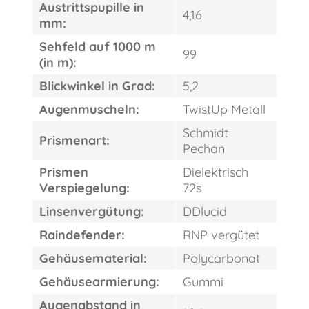
Austrittspupille in
4,16
mm:
Sehfeld auf 1000 m
99
(in m):
Blickwinkel in Grad:
5,2
Augenmuscheln:
TwistUp Metall
Schmidt
Prismenart:
Pechan
Prismen
Dielektrisch
Verspiegelung:
72s
Linsenvergütung:
DDlucid
Raindefender:
RNP vergütet
Gehäusematerial:
Polycarbonat
Gehäusearmierung:
Gummi
Augenabstand in