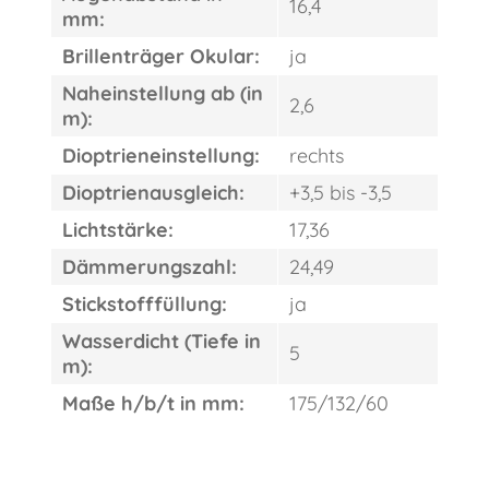
16,4
mm:
Brillenträger Okular:
ja
Naheinstellung ab (in
2,6
m):
Dioptrieneinstellung:
rechts
Dioptrienausgleich:
+3,5 bis -3,5
Lichtstärke:
17,36
Dämmerungszahl:
24,49
Stickstofffüllung:
ja
Wasserdicht (Tiefe in
5
m):
Maße h/b/t in mm:
175/132/60