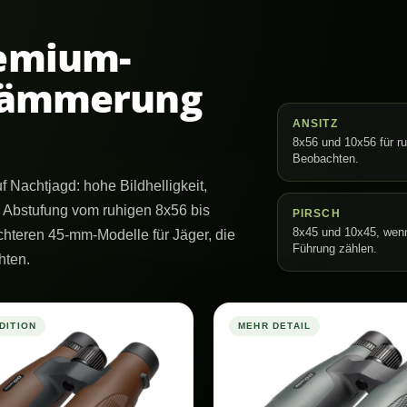
remium-
 Dämmerung
ANSITZ
8x56 und 10x56 für ru
Beobachten.
f Nachtjagd: hohe Bildhelligkeit,
 Abstufung vom ruhigen 8x56 bis
PIRSCH
8x45 und 10x45, wen
hteren 45-mm-Modelle für Jäger, die
Führung zählen.
hten.
DITION
MEHR DETAIL