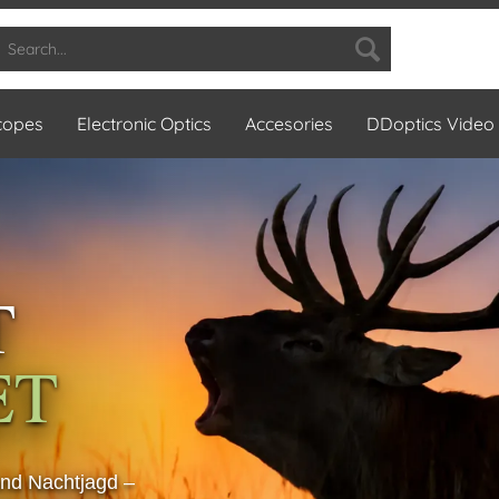
copes
Electronic Optics
Accesories
DDoptics Video
T
ET
und Nachtjagd –