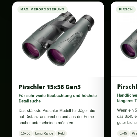
MAX. VERGRÖSSERUNG
PIRSCH
Pirsch
Pirschler 15x56 Gen3
Handlicher
Für sehr weite Beobachtung und höchste
längeres 
Detailsuche
Wenn ein 5
Das stärkste Pirschler-Modell für Jäger, die
das 8x45 ei
auf Distanz ansprechen und aus der Ferne
guter Licht
sauber unterscheiden möchten.
15x56
Long Range
Feld
8x45
Pir