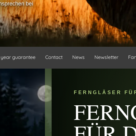
Ansprechen bei
 year guarantee
Contact
News
Newsletter
Fa
FERNGLÄSER FÜ
FERN
FÜR D