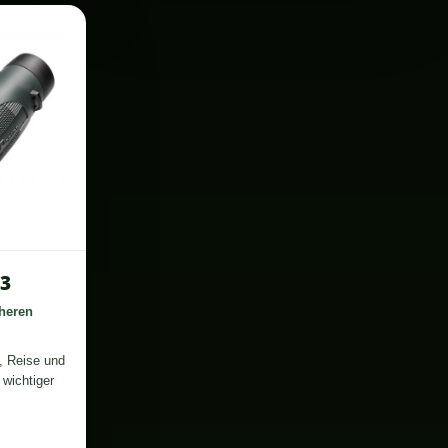
n3
heren
h, Reise und
wichtiger