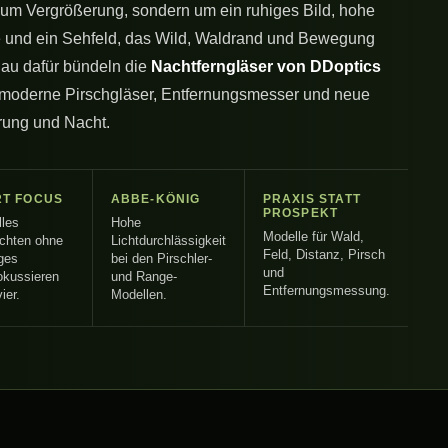
r um Vergrößerung, sondern um ein ruhiges Bild, hohe
e und ein Sehfeld, das Wild, Waldrand und Bewegung
nau dafür bündeln die
Nachtferngläser von DDoptics
, moderne Pirschgläser, Entfernungsmesser und neue
rung und Nacht.
T FOCUS
ABBE-KÖNIG
PRAXIS STATT
PROSPEKT
lles
Hohe
Modelle für Wald,
chten ohne
Lichtdurchlässigkeit
Feld, Distanz, Pirsch
ges
bei den Pirschler-
und
okussieren
und Range-
Entfernungsmessung.
ier.
Modellen.