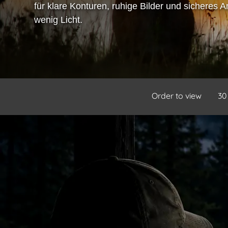
für klare Konturen, ruhige Bilder und sicheres 
wenig Licht.
Order to view
30