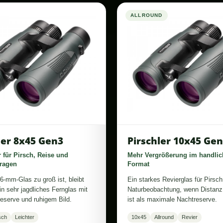
ALLROUND
ler 8x45 Gen3
Pirschler 10x45 Ge
 für Pirsch, Reise und
Mehr Vergrößerung im handlic
Tragen
Format
6-mm-Glas zu groß ist, bleibt
Ein starkes Revierglas für Pirsc
n sehr jagdliches Fernglas mit
Naturbeobachtung, wenn Distanz 
reserve und ruhigem Bild.
ist als maximale Nachtreserve.
sch
Leichter
10x45
Allround
Revier