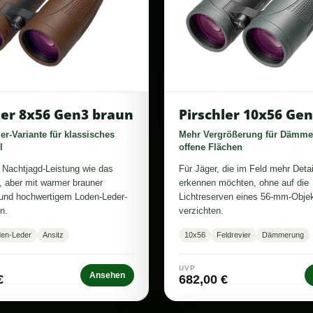
Pirschler 10x56 Ge
ler 8x56 Gen3 braun
Mehr Vergrößerung für Dämm
r-Variante für klassisches
offene Flächen
l
Für Jäger, die im Feld mehr Detai
e Nachtjagd-Leistung wie das
erkennen möchten, ohne auf die
, aber mit warmer brauner
Lichtreserven eines 56-mm-Objek
und hochwertigem Loden-Leder-
verzichten.
n.
en-Leder
Ansitz
10x56
Feldrevier
Dämmerung
UVP
Ansehen
€
682,00 €