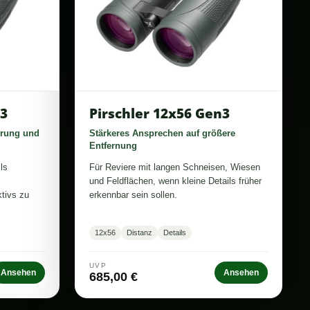
n3
Pirschler 12x56 Gen3
erung und
Stärkeres Ansprechen auf größere
Entfernung
ls
Für Reviere mit langen Schneisen, Wiesen
und Feldflächen, wenn kleine Details früher
tivs zu
erkennbar sein sollen.
12x56
Distanz
Details
UVP
Ansehen
Ansehen
685,00 €