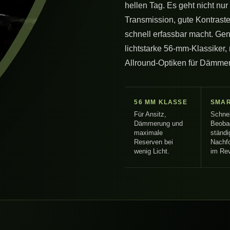
hellen Tag. Es geht nicht nu
Transmission, gute Kontrast
schnell erfassbar macht. Ge
lichtstarke 56-mm-Klassiker
Allround-Optiken für Dämme
56 MM KLASSE
SMAR
Für Ansitz,
Schne
Dämmerung und
Beoba
maximale
ständi
Reserven bei
Nachf
wenig Licht.
im Rev