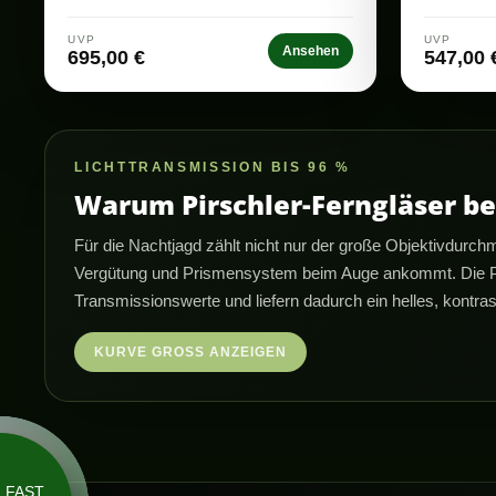
UVP
UVP
Ansehen
695,00 €
547,00 
LICHTTRANSMISSION BIS 96 %
Warum Pirschler-Ferngläser bei
Für die Nachtjagd zählt nicht nur der große Objektivdurchm
Vergütung und Prismensystem beim Auge ankommt. Die Pir
Transmissionswerte und liefern dadurch ein helles, kontr
KURVE GROSS ANZEIGEN
FAST