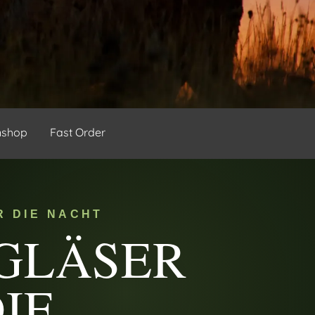
nshop
Fast Order
R DIE NACHT
GLÄSER
IE