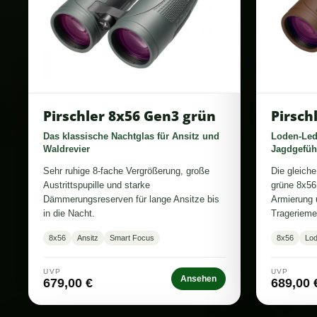
Pirschler 8x56 Gen3 grün
Pirsch
Das klassische Nachtglas für Ansitz und
Loden-Lede
Waldrevier
Jagdgefüh
Sehr ruhige 8-fache Vergrößerung, große
Die gleich
Austrittspupille und starke
grüne 8x56
Dämmerungsreserven für lange Ansitze bis
Armierung 
in die Nacht.
Tragerieme
8x56
Ansitz
Smart Focus
8x56
Lod
UVP
UVP
Ansehen
679,00 €
689,00 