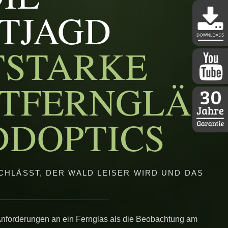
TJAGD
TSTARKE
DDoptics 
TFERNGLÄS
DDoptics a
DDOPTICS
30 Jahre D
HLÄSST, DER WALD LEISER WIRD UND DAS
 Anforderungen an ein Fernglas als die Beobachtung am