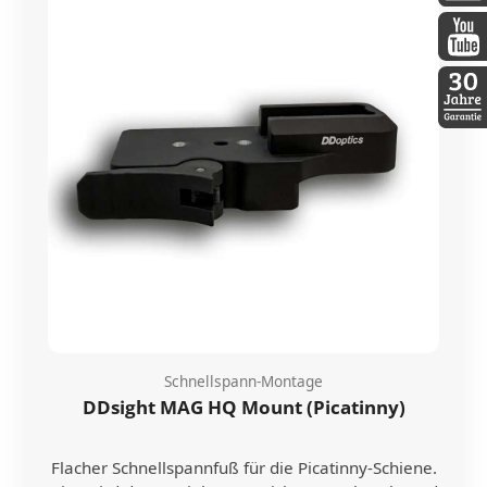
DDopti
DDopti
30 Jah
Schnellspann-Montage
DDsight MAG HQ Mount (Picatinny)
Flacher Schnellspannfuß für die Picatinny-Schiene.