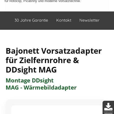
für Rotoclip, Picatinny und moderne Vorsatztechnik.
30 Jahre Garantie
Kontakt
Newsletter
Bajonett Vorsatzadapter
für Zielfernrohre &
DDsight MAG
Montage DDsight
MAG - Wärmebildadapter