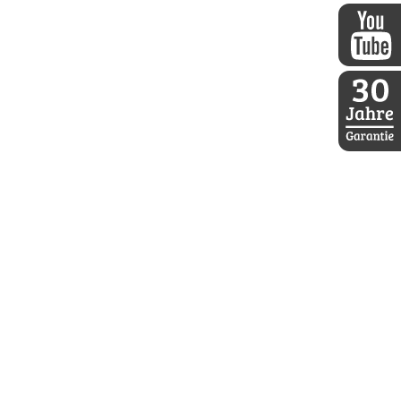
DDoptics 
DDoptics a
30 Jahre D