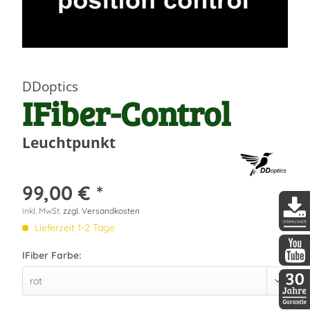
DDoptics
IFiber-Control
Leuchtpunkt
99,00 € *
inkl. MwSt.
zzgl. Versandkosten
Lieferzeit 1-2 Tage
DDopti
IFiber Farbe:
DDopti