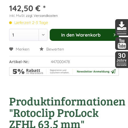
142,50 € *
inkl. MwSt.
zzgl. Versandkosten
Lieferzeit 2-3 Tage
In den
Warenkorb
DDopti
Merken
Bewerten
DDopti
Artikel-Nr.:
447000478
30 Jah
Produktinformationen
"Rotoclip ProLock
ZFHL 63,5 mm"