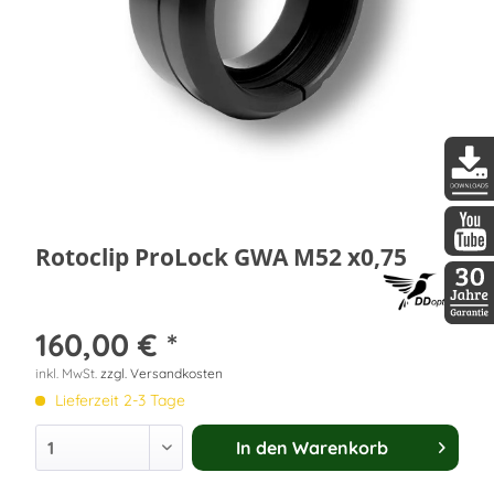
DDopti
Rotoclip ProLock GWA M52 x0,75
DDopti
30 Jah
160,00 € *
inkl. MwSt.
zzgl. Versandkosten
Lieferzeit 2-3 Tage
In den
Warenkorb