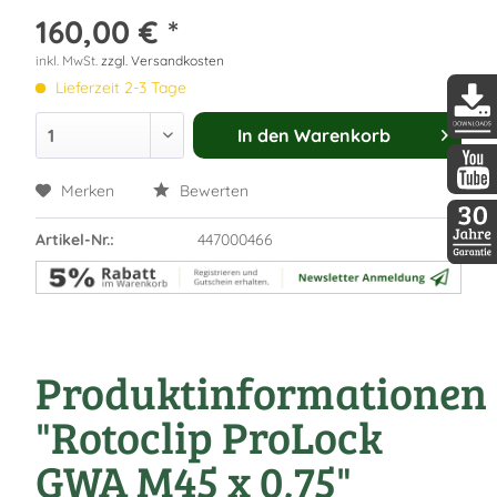
160,00 € *
inkl. MwSt.
zzgl. Versandkosten
Lieferzeit 2-3 Tage
In den
Warenkorb
DDopti
Merken
Bewerten
DDopti
Artikel-Nr.:
447000466
30 Jah
Produktinformationen
"Rotoclip ProLock
GWA M45 x 0,75"