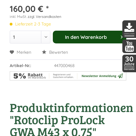
160,00 € *
inkl. MwSt.
zzgl. Versandkosten
Lieferzeit 2-3 Tage
In den
Warenkorb
DDopti
Merken
Bewerten
DDopti
Artikel-Nr.:
447000468
30 Jah
Produktinformationen
"Rotoclip ProLock
GWA M43 x 0,75"