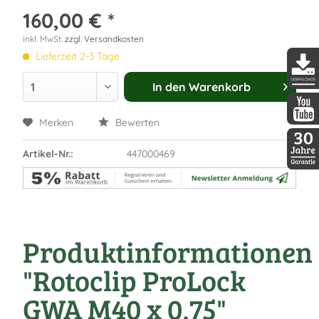
160,00 € *
inkl. MwSt.
zzgl. Versandkosten
Lieferzeit 2-3 Tage
In den
Warenkorb
DDopti
Merken
Bewerten
DDopti
Artikel-Nr.:
447000469
30 Jah
Produktinformationen
"Rotoclip ProLock
GWA M40 x 0,75"