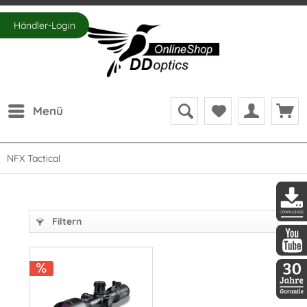
Händler-Login
Menü
NFX Tactical
Filtern
DDopti
DDopti
30 Jah