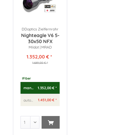
DDoptics Zielfernrohr
Nighteagle V6 5-
30x50 NFX
Mildot | MRAD
1.352,00 € *
1.689,00 € *
IFiber
1.352,00 € *
manueller Leuchtpunkt
1.451,00 € *
automatischer Leuchtpunkt IFiber