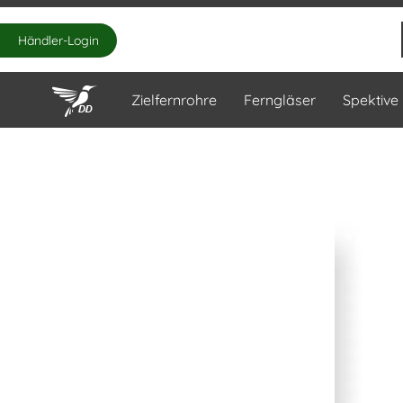
Händler-Login
Zielfernrohre
Ferngläser
Spektive