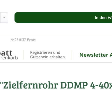
In den
W
442511137-Basic
Zielfernrohr DDMP 4-40x