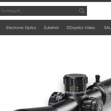
Electronic Optics
Zubehör
DDoptics Video
SAL