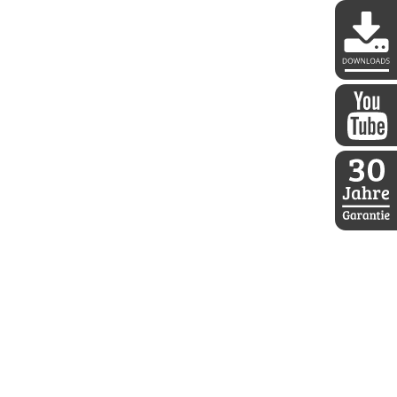
DDoptics 
DDoptics a
30 Jahre D