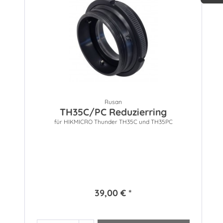
30 Jah
Rusan
TH35C/PC Reduzierring
für HIKMICRO Thunder TH35C und TH35PC
39,00 € *