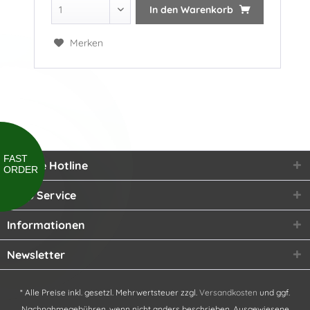
In den
Warenkorb
Merken
FAST
Service Hotline
ORDER
Shop Service
Informationen
Newsletter
* Alle Preise inkl. gesetzl. Mehrwertsteuer zzgl.
Versandkosten
und ggf.
Nachnahmegebühren, wenn nicht anders beschrieben. Ausgewiesene