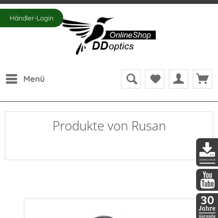
Händler-Login
Menü
Produkte von Rusan
DDopti
DDopti