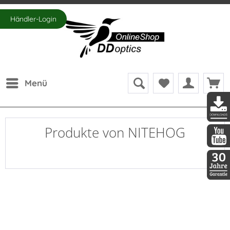
Händler-Login
Menü
DDopti
Produkte von NITEHOG
DDopti
30 Jah